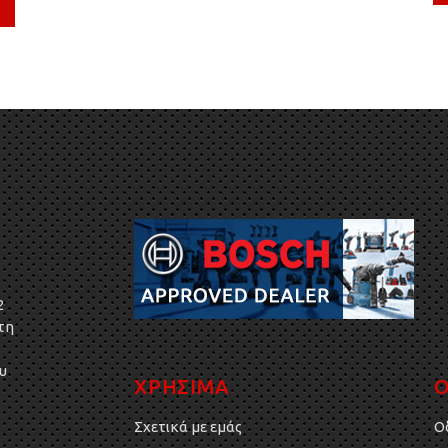
2
τη
υ
ΧΡΗΣΙΜΑ
Ο
Σχετικά με εμάς
Ο