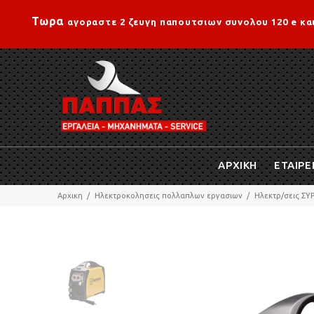
Τωρα
αγοραστε 2 ζευγη παπουτσιων συνολου 120 e κα
ΑΡΧΙΚΗ
ΕΤΑΙΡΕ
Αρχικη
Hλεκτροκολησεις πολλαπλων εργασιων
Ηλεκτρ/σεις Σ