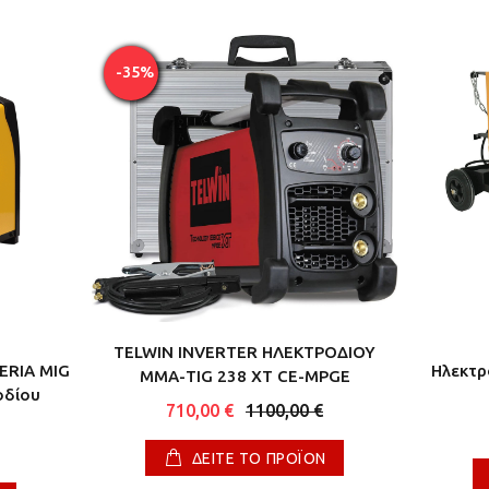
-35%
TELWIN INVERTER ΗΛΕΚΤΡΟΔΙΟΥ
ERIA MIG
Ηλεκτρ
ΜΜΑ-ΤΙG 238 ΧΤ CE-MPGE
οδίου
710,00 €
1100,00 €
ΔΕΙΤΕ ΤΟ ΠΡΟΪΟΝ