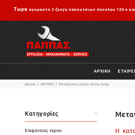
Τωρα
αγοραστε 2 ζευγη παπουτσιων συνολου 120 e κα
ΑΡΧΙΚΗ
ΕΤΑΙΡΕ
Αρχική
ΑΝΤΛΙΕΣ
Μεταγγισης υγρων Αυτομ.Αναρ.
Κατηγορίες
Μετα
H κατα
Eπιφανειας νερου