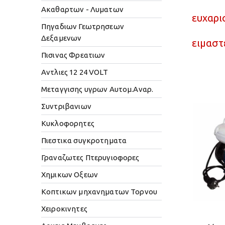
Ακαθαρτων - Λυματων
ευχαρι
Πηγαδιων Γεωτρησεων
Δεξαμενων
ειμαστ
Πισινας Φρεατιων
Αντλιες 12 24 VOLT
Μεταγγισης υγρων Αυτομ.Αναρ.
Συντριβανιων
Κυκλοφορητες
Πιεστικα συγκροτηματα
Γραναζωτες Πτερυγιοφορες
Χημικων Οξεων
Κοπτικων μηχανηματων Τορνου
Χειροκινητες