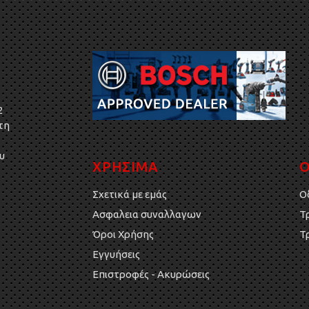
2
τη
υ
ΧΡΗΣΙΜΑ
Ο
Σχετικά με εμάς
Ο
Ασφαλεια συναλλαγων
Τ
Όροι Χρήσης
Τ
Εγγυήσεις
Επιστροφές - Ακυρώσεις