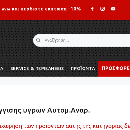
Loading...
και κερδιστε εκπτωση -10%
ι ανω
ΠΡΟΣΦΟΡΕ
ΙΑ
SERVICE & ΠΕΡΙΕΛΗΞΕΙΣ
ΠΡΟΪΟΝΤΑ
γγισης υγρων Αυτομ.Αναρ.
χωρηση των προιοντων αυτης της κατηγοριας δε