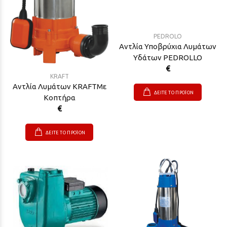
PEDROLO
Αντλία Υποβρύχια Λυμάτων
Υδάτων PEDROLLO
€
KRAFT
Αντλία Λυμάτων KRAFTΜε
ΔΕΙΤΕ ΤΟ ΠΡΟΪΟΝ
Κοπτήρα
€
ΔΕΙΤΕ ΤΟ ΠΡΟΪΟΝ