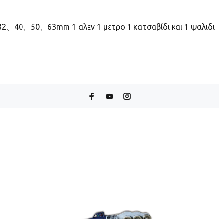
32、40、50、63mm 1 αλεν 1 μετρο 1 κατσαβίδι και 1 ψαλιδι