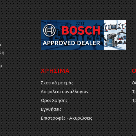
2
τη
υ
ΧΡΗΣΙΜΑ
Ο
Σχετικά με εμάς
Ο
Ασφαλεια συναλλαγων
Τ
Όροι Χρήσης
Τ
Εγγυήσεις
Επιστροφές - Ακυρώσεις