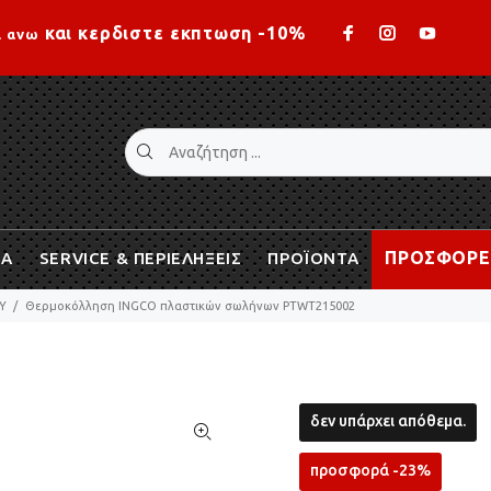
Loading...
και κερδιστε εκπτωση -10%
ι ανω
ΠΡΟΣΦΟΡΕ
ΙΑ
SERVICE & ΠΕΡΙΕΛΗΞΕΙΣ
ΠΡΟΪΟΝΤΑ
Υ
Θερμοκόλληση INGCO πλαστικών σωλήνων PTWT215002
δεν υπάρχει απόθεμα.
προσφορά -23%