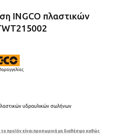
ση INGCO πλαστικών
TWT215002
Παραγγελίας
πλαστικών υδραυλικών σωλήνων
το προϊόν είναι προσωρινά μη διαθέσιμο καθώς