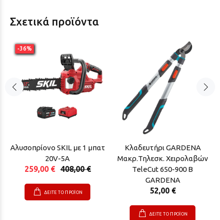
Σχετικά προϊόντα
-36%
Αλυσοπρίονο SKIL με 1 μπατ
Κλαδευτήρι GARDENA
20V-5A
Μακρ.Τηλεσκ. Χειρολαβών
259,00 €
408,00 €
TeleCut 650-900 B
GARDENA
52,00 €
ΔΕΙΤΕ ΤΟ ΠΡΟΪΟΝ
ΔΕΙΤΕ ΤΟ ΠΡΟΪΟΝ