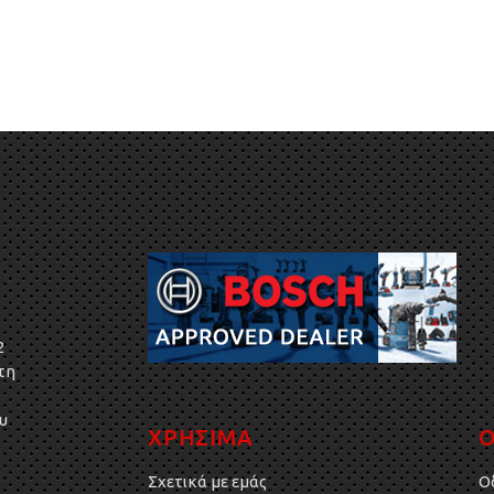
2
τη
υ
ΧΡΗΣΙΜΑ
Ο
Σχετικά με εμάς
Ο