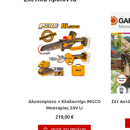
/δο
Αλυσοπρίονο + Κλαδευτήρι INGCO
Σέτ Αυτ
shless
Μπαταρίας 20V Li
219,00 €
ΔΕΙΤΕ ΤΟ ΠΡΟΪΟΝ