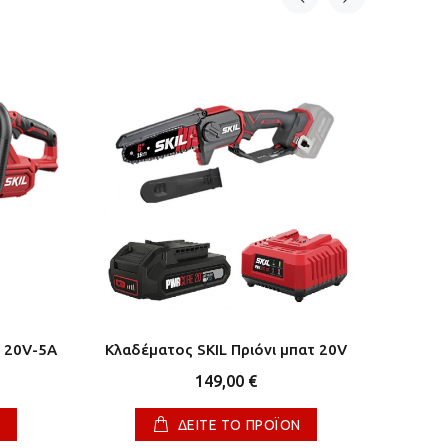
τ 20V-5A
Κλαδέματος SKIL Πριόνι μπατ 20V
Φακός C
μέ
149,00 €
Ν
ΔΕΙΤΕ ΤΟ ΠΡΟΪΟΝ