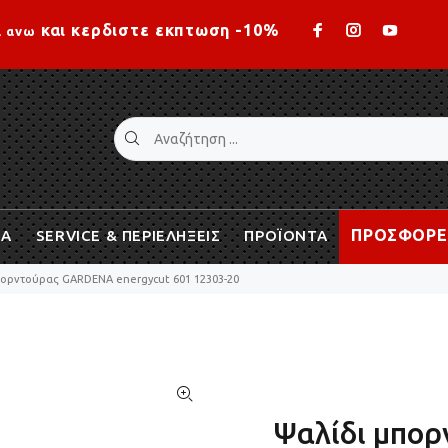
Loading...
και κερδιστε εκπτωση -10%
ι ανω
ΠΡΟΣΦΟΡΕ
ΙΑ
SERVICE & ΠΕΡΙΕΛΗΞΕΙΣ
ΠΡΟΪΟΝΤΑ
πορντούρας GARDENA energycut 601 12303-20
Ψαλίδι μπο