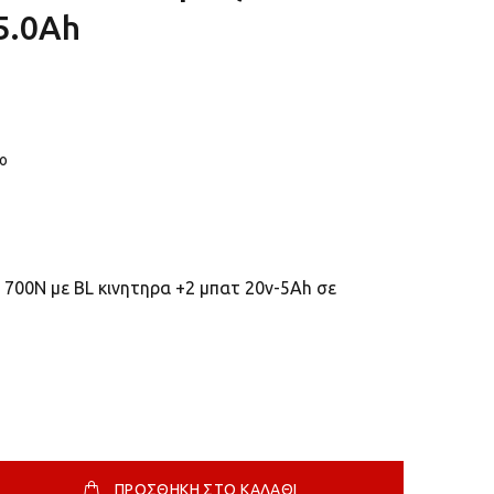
 5.0Ah
μο
 700Ν με BL κινητηρα +2 μπατ 20v-5Ah σε
ΠΡΟΣΘΗΚΗ ΣΤΟ ΚΑΛΑΘΙ