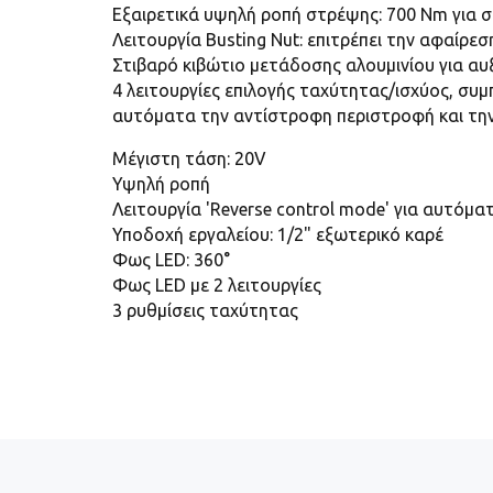
Εξαιρετικά υψηλή ροπή στρέψης: 700 Nm για σ
Λειτουργία Busting Nut: επιτρέπει την αφαίρε
Στιβαρό κιβώτιο μετάδοσης αλουμινίου για α
4 λειτουργίες επιλογής ταχύτητας/ισχύος, συμ
αυτόματα την αντίστροφη περιστροφή και την κ
Μέγιστη τάση: 20V
Υψηλή ροπή
Λειτουργία 'Reverse control mode' για αυτό
Υποδοχή εργαλείου: 1/2" εξωτερικό καρέ
Φως LED: 360°
Φως LED με 2 λειτουργίες
3 ρυθμίσεις ταχύτητας