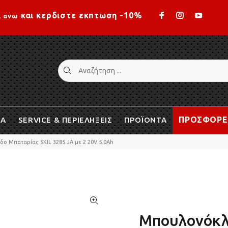
Loading...
και κερδιστε εκπτωση -10%
ι ανω
ΠΡΟΣΦΟΡΕ
ΙΑ
SERVICE & ΠΕΡΙΕΛΗΞΕΙΣ
ΠΡΟΪΟΝΤΑ
ο Μπαταρίας SKIL 3285 JA με 2 20V 5.0Ah
Μπουλονόκλε