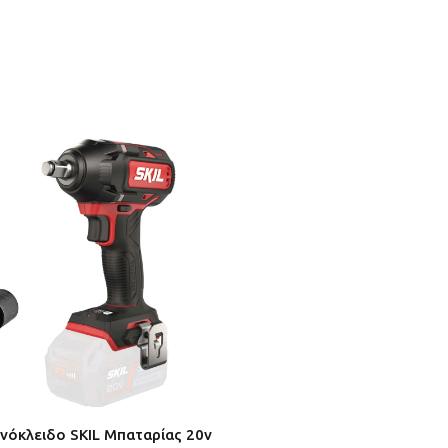
όκλειδο SKIL Μπαταρίας 20v