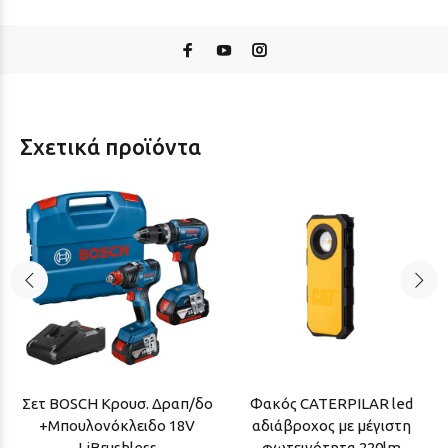
Σχετικά προϊόντα
Σετ BOSCH Κρουσ. Δραπ/δο
Φακός CATERPILAR led
+Μπουλονόκλειδο 18V
αδιάβροχος με μέγιστη
LiBrushless
φωτεινότητα 220lm