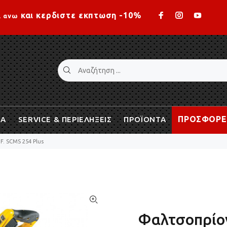
Loading...
και κερδιστε εκπτωση -10%
ι ανω
ΠΡΟΣΦΟΡΕ
ΙΑ
SERVICE & ΠΕΡΙΕΛΗΞΕΙΣ
ΠΡΟΪΟΝΤΑ
F. SCMS 254 Plus
Φαλτσοπρίον