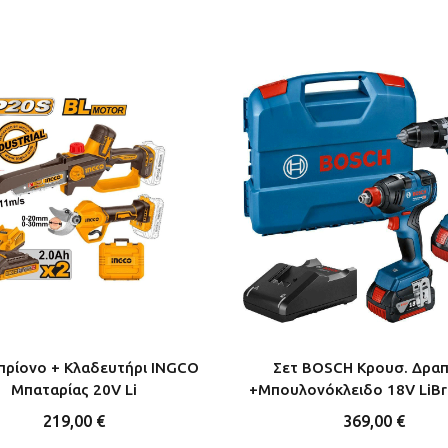
ρίονο + Κλαδευτήρι INGCO
Σετ BOSCH Κρουσ. Δρα
Μπαταρίας 20V Li
+Μπουλονόκλειδο 18V LiBr
219,00 €
369,00 €