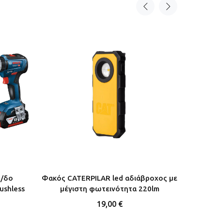
π/δο
Φακός CATERPILAR led αδιάβροχος με
Σέτ Αυ
ushless
μέγιστη φωτεινότητα 220lm
19,00 €