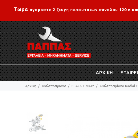
Τωρα
αγοραστε 2 ζευγη παπουτσιων συνολου 120 e κα
ΑΡΧΙΚΗ
ΕΤΑΙΡΕ
Αρχικη
Φαλτσοπριονα
BLACK FRIDAY
Φαλτσοπρίονο Radial F.