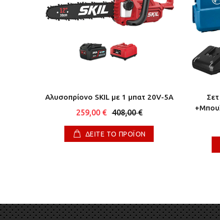
ατ 20V
Αλυσοπρίονο SKIL με 1 μπατ 20V-5A
Σετ
+Μπουλ
259,00 €
408,00 €
ΔΕΙΤΕ ΤΟ ΠΡΟΪΟΝ