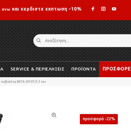
Loading...
και κερδιστε εκπτωση -10%
ι ανω
ΠΡΟΣΦΟΡΕ
ΙΑ
SERVICE & ΠΕΡΙΕΛΗΞΕΙΣ
ΠΡΟΪΟΝΤΑ
τ καβαλέτα BETA 3010Τ/3 3 τον
προσφορά -22%