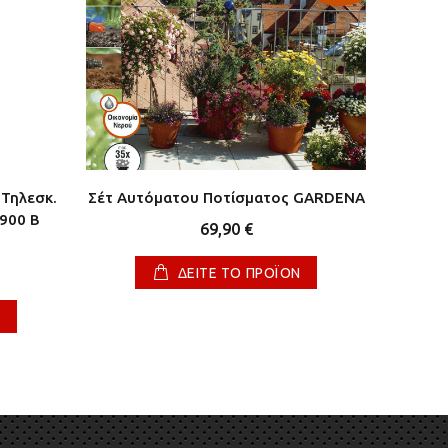
Τηλεσκ.
Σέτ Αυτόματου Ποτίσματος GARDENA
Φακός C
900 B
μέ
69,90 €
ΔΕΙΤΕ ΤΟ ΠΡΟΪΟΝ
Ν