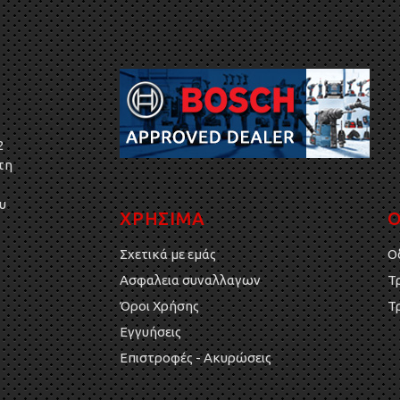
2
τη
υ
ΧΡΗΣΙΜΑ
Ο
Σχετικά με εμάς
Ο
Ασφαλεια συναλλαγων
Τ
Όροι Χρήσης
Τ
Εγγυήσεις
Επιστροφές - Ακυρώσεις