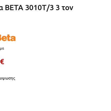
α BETA 3010Τ/3 3 τον
εμα
 €
ανυψωσης